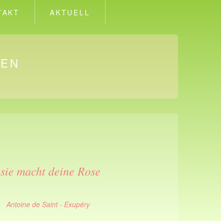
TAKT
AKTUELL
IEN
, sie macht deine Rose
Antoine de Saint - Exupéry